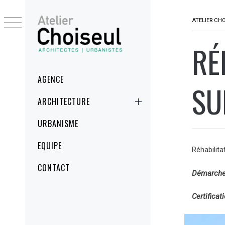
Skip
to
ATELIER CH
content
RÉ
ATELIER
ARCHITECTES ET URBANISTES
CHOISEUL
Primary
AGENCE
SU
Menu
ARCHITECTURE
URBANISME
EQUIPE
Réhabilit
CONTACT
Démarche
Certifica