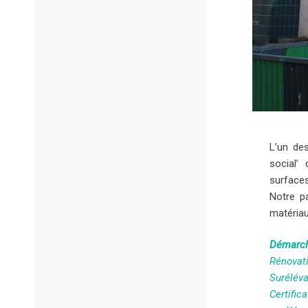
L’un de
social’
surfaces
Notre pa
matériau
Démarch
Rénovat
Suréléva
Certific