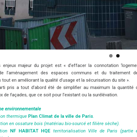
s enjeux majeur du projet est « d’effacer la connotation ‘logeme
 de l’aménagement des espaces communs et du traitement d
 tout en améliorant la qualité d’usage et la sécurisation du site ».
rti pris a tout d’abord été de simplifier au maximum la quantité 
x de façades, que ce soit pour l’existant ou la surélévation.
e environnementale
ion thermique
Plan Climat de la ville de Paris
.
tion en ossature bois (matériau bio-sourcé et filière sèche).
ation
NF HABITAT HQE
territorialisation Ville de Paris (partie 