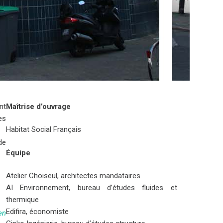
nt
Maîtrise d’ouvrage
es
Habitat Social Français
de
Équipe
Atelier Choiseul, architectes mandataires
AI Environnement, bureau d’études fluides et
thermique
Edifira, économiste
en