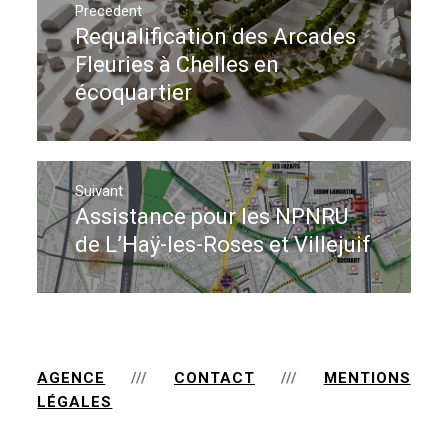
de
Precedent
Requalification des Arcades
Previous
l’article
post:
Fleuries à Chelles en
écoquartier
Suivant
Assistance pour les NPNRU
Next
post:
de L’Haÿ-les-Roses et Villejuif
AGENCE
///
CONTACT
///
MENTIONS
LÉGALES