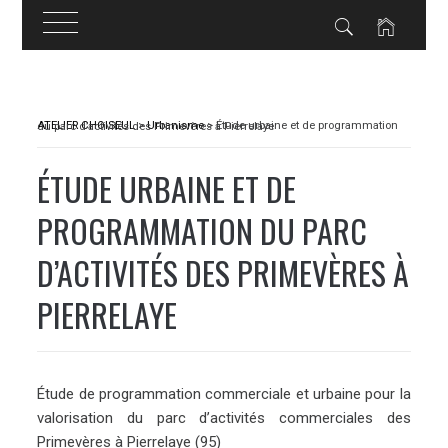
Skip
to
ATELIER CHOISEUL
>
Urbanisme
>
Étude urbaine et de programmation du parc d’activités des Primevères à Pierrelaye
content
ÉTUDE URBAINE ET DE
PROGRAMMATION DU PARC
D’ACTIVITÉS DES PRIMEVÈRES À
PIERRELAYE
Étude de programmation commerciale et urbaine pour la
valorisation du parc d’activités commerciales des
Primevères à Pierrelaye (95)