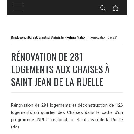
Skip
to
ATELIER CHOISEUL
>
Architecture
>
Réhabilitation
>
Rénovation de 281 logements aux Chaises à Saint-Jean-de-la-Ruelle
content
RÉNOVATION DE 281
LOGEMENTS AUX CHAISES À
SAINT-JEAN-DE-LA-RUELLE
Rénovation de 281 logements et déconstruction de 126
logements du quartier des Chaises dans le cadre d’un
programme NPRU régional, à Saint-Jean-de-la-Ruelle
(45)