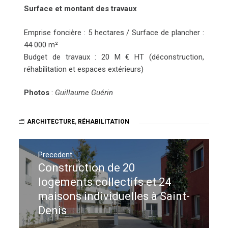
Surface et montant des travaux
Emprise foncière : 5 hectares / Surface de plancher :
44 000 m²
Budget de travaux : 20 M € HT (déconstruction,
réhabilitation et espaces extérieurs)
Photos
:
Guillaume Guérin
ARCHITECTURE
,
RÉHABILITATION
Navigation
de
Precedent
Construction de 20
Previous
l’article
post:
logements collectifs et 24
maisons individuelles à Saint-
Denis